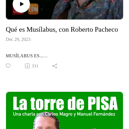
Qué es Musílabus, con Roberto Pacheco
Dec 29, 2023
MUSÍLABUS ES...
“Cómo conseguir que la intención consciente de lo que
331
quieres ser, sea lo más aproximado al resultado de lo que
eres.”
AUTOCONOCIMIENTO
CONSCIENCIA
ARTESANARSE
IMPROVISACIÓN
SINERGIA
RESPIRAR
ROBERTO PACHECO