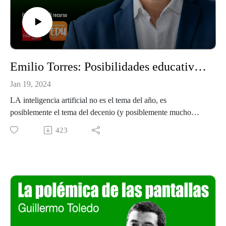
Emilio Torres: Posibilidades educativas en la era de la IA
Jan 19, 2024
LA inteligencia artificial no es el tema del año, es
posiblemente el tema del decenio (y posiblemente mucho
más). Una de las áreas que parece entre de lleno en ella y que
423
puede cambiar radicalmente su estructura es la educación.
Existen innumerables plataformas y aplicaciones asociadas a
”IA”, solo en abril del 2022 nacieron más e 2000 plataformas.
En toda esa vorágine de posibilidades, es necesario tener un
foco y un concepto claros de qué puede ser interesante
utilizar, desarrollar y acometer dentro de las aulas con nuestro
alumnado.
Par ello, nos visita de nuevo Emilio torres, director