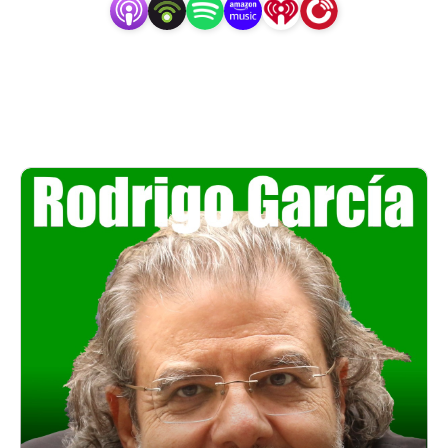
aportarán su visión en temas tan diversos como 
aprendizaje y desarrollo emocional, realidad aumentada, 
neuroaprendizaje, creatividad en el aula y muchos más 
temas que esperamos despierten una conversación 
continua y enriquecedora.

Nuestro objetivo es conversar con aquellos que tienen la 
experiencia desde un punto de vista accesible y práctico, 
para que tengáis una idea concreta del tema del que 
hablamos y os despierte el interés para investigar, 
profundizar e implementar en el aula .

El recurso es un espacio de libertad, donde las ideas se 
comparten, se discuten y se  refinan, para que podamos 