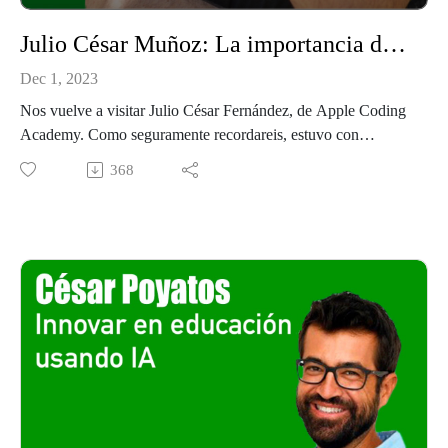
Julio César Muñoz: La importancia de programar en la educación
Dec 1, 2023
Nos vuelve a visitar Julio César Fernández, de Apple Coding
Academy. Como seguramente recordareis, estuvo con
nosotros hace unas cuantas semanas hablando de los avances
368
en y todo lo que está cambiando en el mundo en este aspecto
(y más que va cambiar).
Hoy comentamos con él los cambios a nivel educativo, lo que
puede representar las gafas de VR/AR o como algunos
denominan ”realidad mixta” y lo que puede representar en
nuestro sector, el problema de las pantallas en educación y
mucho más.
Para saber más de Julio César Fernández visita Apple Coding
Academy