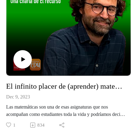
Formador de profes, coordinación de equipos y nace
iSupport, proyecto ambicioso y creativo con más de 150
docentes que lo alientan cada día... y coordinador tecno-
pedagógico del colegio San José de Marbella, Mälaga
RRSS:
X: @DiegoCamposBCN
Instagram: diegocampos.buzz
El infinito placer de (aprender) matemáticas
Dec 9, 2023
Las matemáticas son una de esas asignaturas que nos
acompañan como estudiantes toda la vida y podríamos decir
que lleva haciéndolo en toda la historia de la humanidad.
1
834
Amada por algunos pocos, es odiada y detestada por otros
(posiblemente más numerosos). Las matemáticas tienen un