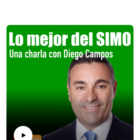
también. El informe PISA muestra una serie de resultados
Web: www.musilabus.com
sobre ciertas competencias que nuestro alumnado de 15 años
Instagram: https://www.instagram.com/viajevibracional/Twitc
alcanza y y se le compara con el resto de países de la OCDE.
h: https://www.twitch.tv/musilabusYouTube: https://www.you
Pero ¿tenemos claro qué es el informe PISA? ¿Quién es la
tube.com/@musilabusFacebook
OCDE? ¿Cuáles son sus fines? ¿Quién está detrás de este
MusíLabUs: https://www.facebook.com/musilabusRoberto
informe? Y sobre todo, ¿Para qué sirve el informe PISA?
Pacheco
Para debatir sobre esta cuestión hemos traído a Manuel
Instagram: https://www.instagram.com/robertopachecoplaza/F
Fernández Navas, nuestro profesor de didáctica preferido
acebook: https://www.facebook.com/roberto.pachecoplaza/
desde la Universidad de Málaga y a Carlos Magro, presidente
Raquel Gribler
de la asociación de educación abierta y un referente en
Instagram: https://www.instagram.com/raquelgribleractress/
innovación educativa.
Carlos Magro:
LinkedIn
Twitter
Instagram
Manuel Fernández Navas:
Twitter
Facebook
Instagram