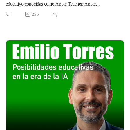
educativo conocidas como Apple Teacher, Apple
Distinguished Educator y Apple Professional Learning
296
especialist.
Figuras que no son lo mismo ni se accede del mismo modo.
Para conocer las particularidades de cada una de estas figuras,
sus funciones y cómo se puede acceder a ellas os traemos a
Ruben Benet
Como Apple Professional Learning Lead, Rubén Benet lidera
la comunidad de formadores educativos en España y se
dedica a ayudar a centros educativos y a docentes a
transformar el proceso de enseñanza-aprendizaje a través de la
implementación eficaz de las herramientas Apple. También es
profesor en la Universidad CEU UCH.
Puedes encontrar a Ruben Benet en:
Twitter
Instagram
LinkedIn