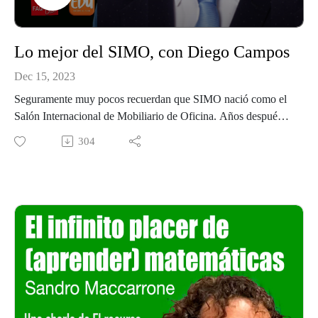
LinkedIn
Lo mejor del SIMO, con Diego Campos
Dec 15, 2023
Seguramente muy pocos recuerdan que SIMO nació como el
Salón Internacional de Mobiliario de Oficina. Años después
se consolidó como un evento tecnológico generalista que, ante
304
su posible desaparición, se reconvirtió en ”SIMO educación”
el salón tecnológico-educativo de referencia en España desde
2012.
Seguramente muchos de vosotros no habréis podido asistir al
SIMO 2023, así que El Recurso ha traído a una persona que
es una habitual del evento y nos puede contar cómo ha sido
este año y las diferencias sustanciales con respecto a ediciones
anteriores.
Es Diego Campos, 20 años en la docencia, en el aula, con
estudiantes de 9 y 10 años. Al cumplir los 40, cambio radical.