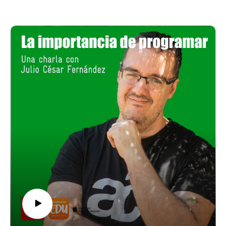
halo de complejidad y dureza que otras asignaturas no
parecen compartir.
¿Por qué sucede esto? ¿Qué es lo que vivimos, sufrimos o
amamos en las matemáticas que nos arrastra el resto de
nuestra vida? Para hablarnos de esta ciencia exacta, de cómo
se enseña y aprende, y para mucho más, nos visita Sandro
Macarrone, autor del libro con el precioso título de “El infinito
placer de las matemáticas” publicado por Blackiebooks, un
libro que podéis encontrar en cualquier librería y que os
recomendamos encarecidamente leer.
Alessandro Maccarrone es doctor en física teórica por la
Universidad de Barcelona. Ha trabajado como profesor de
ciencias y de matemáticas en educación secundaria durante
más de diez años. Actualmente, trabaja como autor y editor en
el proyecto de matemáticas para secundaria Math Bits.
LinkedInTwitteX
El libro en ”La casa del libro”
El libro en Blackiebooks