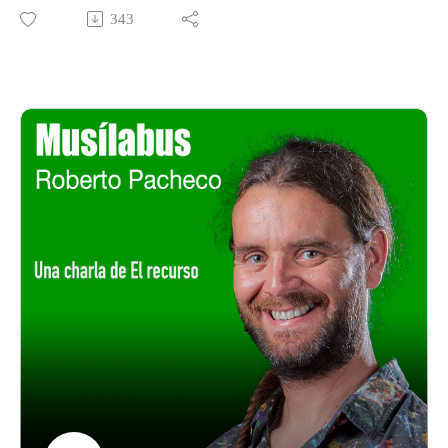
entrada del año nuevo, pero muy presente en muchas
343
decisiones de centro y de los docentes de cara a los próximos
meses… incluso con una gran participación en la vida social
y política. Señalamos esta disyuntiva como falsa porque no se
hacen las preguntas adecuadas, no se trata de decir sí o no a la
tecnología en educación sino cómo hacerlo de la forma más
adecuada, qué poner en manos del alumnado y que dinámicas
utilizar. Para hablar de estas cuestiones a dilucidar desde la
óptica de un centro educativo con gran cantidad de tecnología
implantada y con un equipo docente que sí se plantea el qué y
el cómo hacerlo traemos a Guillermo Toledo, docente del
Centro Británico de Zaragoza, Apple Distinguished Educator
y miembro de JustEdu.
Instagram & Twitter: @gtoledoedu